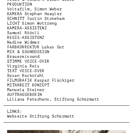
PRODUKTION
Voltafilm, Simon Weber
KAMERA Stephan Huwyler
SCHNITT Justin Stoneham
LICHT Simon Wottreng
KAMERA-ASSISTENZ
Samuel Röösli
REGIE-ASSISTENZ
Nadine Widmer
FARBKORREKTUR Lukas Gut
MIX & SOUNDDESIGN
Brauereisound
STIMME VOICE-OVER
Virginia Reis
TEXT VOICE-OVER
Susan Ruckstuhl
FILMGRAFIK Kaspar Flückiger
MITARBEIT KONZEPT
Manuela Steiner
AUFTRAGGEBERIN
Liliana Peterhans, Stiftung Schürmatt
LINKS:
Webseite Stiftung Schürmatt